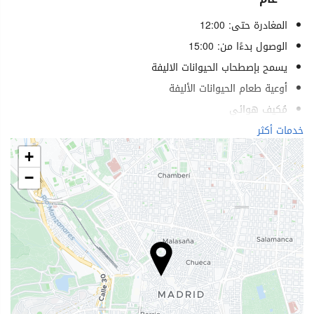
المغادرة حتى: 12:00
الوصول بدءًا من: 15:00
يسمح بإصطحاب الحيوانات الاليفة
أوعية طعام الحيوانات الأليفة
مُكيف هوائي
تدفئة
خدمات أكثر
مصعد
+
خدمات لذوي الاحتياجات الخاصة
−
غرف لغير المدخنين
ممنوع التدخين في كل الأماكن
غرفة خالية من مسببات الحساسية
غرف عازلة للصوت
الرفاهية