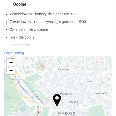
Ogólne
Wymeldowanie kończy się o godzinie: 12:00
Zameldowanie rozpoczyna się o godzinie: 15:00
Zwierzęta mile widziane
miski dla pupila
klimatyzacja
Ogrzewanie
Więcej usług
Winda
+
Dostęp dla osób niepełnosprawnych
−
Pokoje dla niepalących
zakaz palenia obowiązuje we wszystkich pomieszczeniach
ogólnodostępnych i prywatnych
pokoje dla alergików
pokoje dźwiękoszczelne