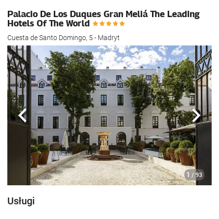
Palacio De Los Duques Gran Meliá The Leading
Hotels Of The World
Cuesta de Santo Domingo, 5 - Madryt
Poprzedni
Nast
1
/ 93
Usługi