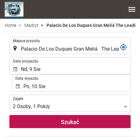
Home
Madryt
Palacio De Los Duques Gran Meliá The Leading
.
Miejsce przylotu
.
Data przyjazdu
Data wyjazdu
Zajęte
Zajęte
2
Osoby
,
1
Pokój
Szukać