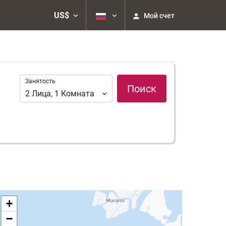
US$
Мой счет
Занятость
Занятость
Поиск
2
Лица
,
1
Комната
+
−