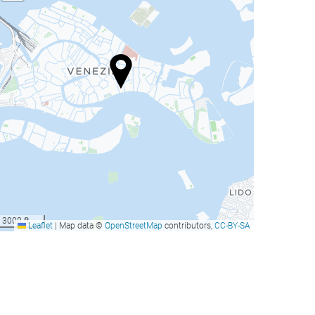
3000 ft
Leaflet
|
Map data ©
OpenStreetMap
contributors,
CC-BY-SA