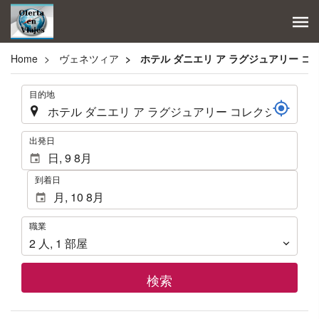
Home
ヴェネツィア
ホテル ダニエリ ア ラグジュアリー コ
.
目的地
.
出発日
到着日
職
職業
業
2
人
,
1
部屋
検索