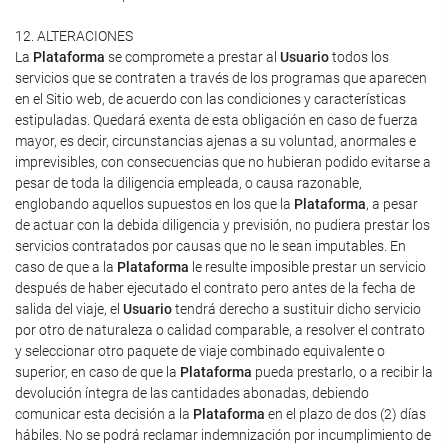
12. ALTERACIONES
La
Plataforma
se compromete a prestar al
Usuario
todos los
servicios que se contraten a través de los programas que aparecen
en el Sitio web, de acuerdo con las condiciones y características
estipuladas. Quedará exenta de esta obligación en caso de fuerza
mayor, es decir, circunstancias ajenas a su voluntad, anormales e
imprevisibles, con consecuencias que no hubieran podido evitarse a
pesar de toda la diligencia empleada, o causa razonable,
englobando aquellos supuestos en los que la
Plataforma
, a pesar
de actuar con la debida diligencia y previsión, no pudiera prestar los
servicios contratados por causas que no le sean imputables. En
caso de que a la
Plataforma
le resulte imposible prestar un servicio
después de haber ejecutado el contrato pero antes de la fecha de
salida del viaje, el
Usuario
tendrá derecho a sustituir dicho servicio
por otro de naturaleza o calidad comparable, a resolver el contrato
y seleccionar otro paquete de viaje combinado equivalente o
superior, en caso de que la
Plataforma
pueda prestarlo, o a recibir la
devolución íntegra de las cantidades abonadas, debiendo
comunicar esta decisión a la
Plataforma
en el plazo de dos (2) días
hábiles. No se podrá reclamar indemnización por incumplimiento de