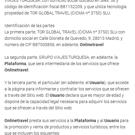
VIAJES TURQUESA, con domicilio social ubicado en Silex, 56 y
código de identificación fiscal B81152209, y que utiliza tecnología
propiedad de TOR GLOBAL TRAVEL (CICMA nº 3750) SLU.
Identificación de las partes
La primera parte, TOR GLOBAL TRAVEL (CICMA nº 3750) SLU con
domicilio social en Calle Glorieta de Quevedo, 9, 28015 Madrid, y
número de CIF B87500856, en adelante,
Onlinetravel
.
La segunda parte, GRUPO VIAJES TURQUESA, en adelante, la
Plataforma
, que será intermediaria de los servicios que ofrece
Onlinetravel
.
Y la tercera parte, el particular (en adelante, el
Usuario
), que accede
a la página para informarse y contratar los servicios que se ofrecen
a través del Sitio web. El
Usuario
declara que es mayor de edad y
dispone de la capacidad legal necesaria para adquirir los servicios
que se ofrecen a través del Sitio web.
Onlinetravel
presta sus servicios a la
Plataforma
y al
Usuario
para
la promoción y venta de productos y servicios turísticos, entre los
que se incluyen los siguientes: