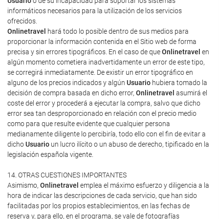
Usuario
o de su incapacidad para soportar los sistemas
informáticos necesarios para la utilización de los servicios
ofrecidos.
Onlinetravel
hará todo lo posible dentro de sus medios para
proporcionar la información contenida en el Sitio web de forma
precisa y sin errores tipográficos. En el caso de que
Onlinetravel
en
algún momento cometiera inadvertidamente un error de este tipo,
se corregirá inmediatamente. De existir un error tipográfico en
alguno de los precios indicados y algún
Usuario
hubiera tomado la
decisión de compra basada en dicho error,
Onlinetravel
asumirá el
coste del error y procederá a ejecutar la compra, salvo que dicho
error sea tan desproporcionado en relación con el precio medio
como para que resulte evidente que cualquier persona
medianamente diligente lo percibiría, todo ello con el fin de evitar a
dicho
Usuario
un lucro ilícito o un abuso de derecho, tipificado en la
legislación española vigente.
14. OTRAS CUESTIONES IMPORTANTES
Asimismo,
Onlinetravel
emplea el máximo esfuerzo y diligencia a la
hora de indicar las descripciones de cada servicio, que han sido
facilitadas por los propios establecimientos, en las fechas de
reserva y, para ello, en el programa, se vale de fotografías