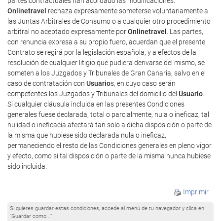
partes contractuales han acordado las modificaciones.
Onlinetravel
rechaza expresamente someterse voluntariamente a
las Juntas Arbitrales de Consumo o a cualquier otro procedimiento
arbitral no aceptado expresamente por
Onlinetravel
. Las partes,
con renuncia expresa a su propio fuero, acuerdan que el presente
Contrato se regirá por la legislación española, y a efectos de la
resolución de cualquier litigio que pudiera derivarse del mismo, se
someten a los Juzgados y Tribunales de Gran Canaria, salvo en el
caso de contratación con
Usuario
s, en cuyo caso serán
competentes los Juzgados y Tribunales del domicilio del
Usuario
.
Si cualquier cláusula incluida en las presentes Condiciones
generales fuese declarada, total o parcialmente, nula o ineficaz, tal
nulidad o ineficacia afectará tan solo a dicha disposición o parte de
la misma que hubiese sido declarada nula o ineficaz,
permaneciendo el resto de las Condiciones generales en pleno vigor
y efecto, como si tal disposición o parte de la misma nunca hubiese
sido incluida.
Imprimir
Si quieres guardar estas condiciones, accede al menú de tu navegador y clica en
"Guardar como..."