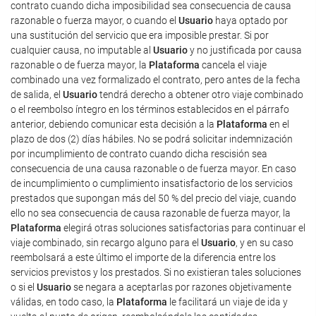
contrato cuando dicha imposibilidad sea consecuencia de causa
razonable o fuerza mayor, o cuando el
Usuario
haya optado por
una sustitución del servicio que era imposible prestar. Si por
cualquier causa, no imputable al
Usuario
y no justificada por causa
razonable o de fuerza mayor, la
Plataforma
cancela el viaje
combinado una vez formalizado el contrato, pero antes de la fecha
de salida, el
Usuario
tendrá derecho a obtener otro viaje combinado
o el reembolso íntegro en los términos establecidos en el párrafo
anterior, debiendo comunicar esta decisión a la
Plataforma
en el
plazo de dos (2) días hábiles. No se podrá solicitar indemnización
por incumplimiento de contrato cuando dicha rescisión sea
consecuencia de una causa razonable o de fuerza mayor. En caso
de incumplimiento o cumplimiento insatisfactorio de los servicios
prestados que supongan más del 50 % del precio del viaje, cuando
ello no sea consecuencia de causa razonable de fuerza mayor, la
Plataforma
elegirá otras soluciones satisfactorias para continuar el
viaje combinado, sin recargo alguno para el
Usuario
, y en su caso
reembolsará a este último el importe de la diferencia entre los
servicios previstos y los prestados. Si no existieran tales soluciones
o si el
Usuario
se negara a aceptarlas por razones objetivamente
válidas, en todo caso, la
Plataforma
le facilitará un viaje de ida y