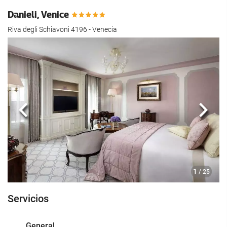
Danieli, Venice
Riva degli Schiavoni 4196 - Venecia
Anterior
Sigui
1
/ 25
Servicios
General