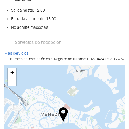
Salida hasta: 12:00
Entrada a partir de: 15:00
No admite mascotas
Servicios de recepción
Recepción 24 horas
Más servicios
Número de inscripción en el Registro de Turismo: IT027042A12GZDNWSZ
Guardaequipaje
+
Comida y bebida
−
Restaurante a la carta
Bar
Instalaciones de negocios
Centro de negocios