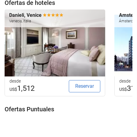
Ofertas de hoteles
Danieli, Venice
Amsterd
Venecia, Italia
Ámsterdam
desde
desde
Reservar
1,512
31
US$
US$
Ofertas Puntuales