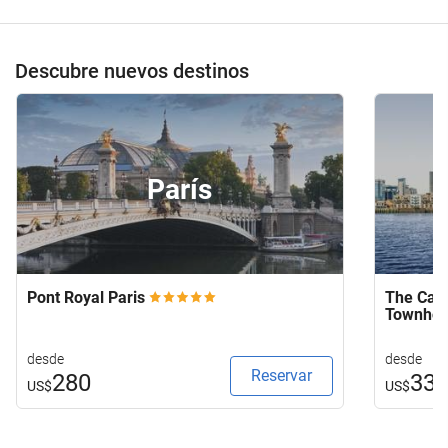
Descubre nuevos destinos
París
Pont Royal Paris
The Capi
Townho
desde
desde
Reservar
280
33
US$
US$