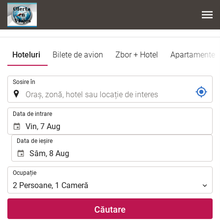
Hoteluri
Bilete de avion
Zbor + Hotel
Apartamente
.
Sosire în
.
Data de intrare
Data de ieșire
Ocupație
Ocupație
2
Persoane
,
1
Cameră
Căutare