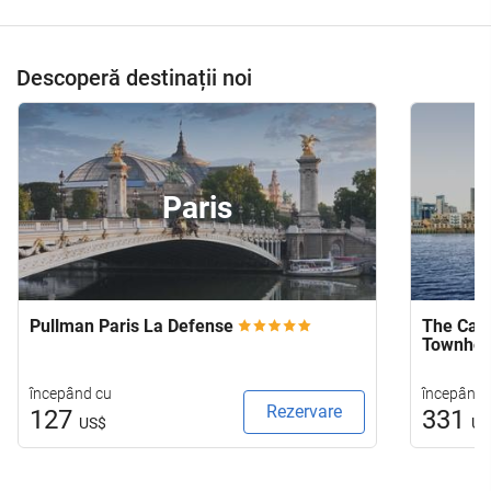
Descoperă destinații noi
Paris
Pullman Paris La Defense
The Capi
Townho
începând cu
începând 
Rezervare
127
331
US$
US