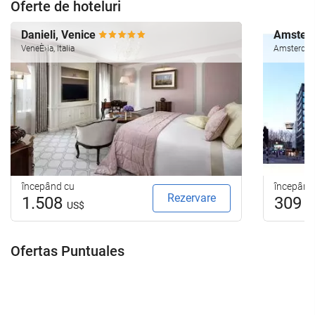
Oferte de hoteluri
Danieli, Venice
Amsterd
VeneÈ›ia, Italia
Amsterdam
începând cu
începând
Rezervare
1.508
309
US$
U
Ofertas Puntuales