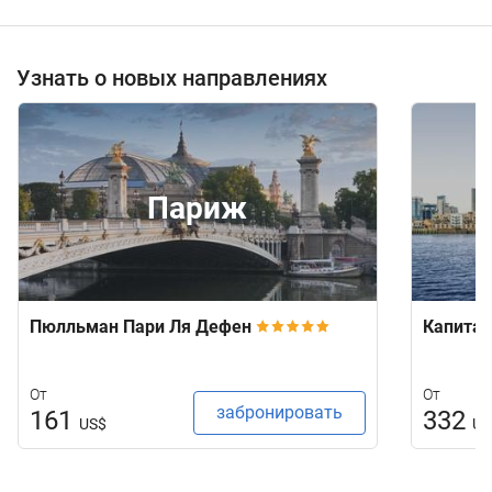
Узнать о новых направлениях
Париж
Пюлльман Пари Ля Дефен
Капитал
От
От
забронировать
161
332
US$
US