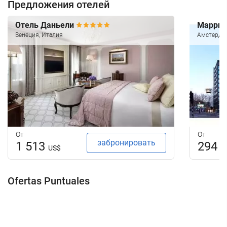
Предложения отелей
Отель Даньели
Маррио
Венеция, Италия
Амстерда
От
От
забронировать
1 513
294
US$
U
Ofertas Puntuales